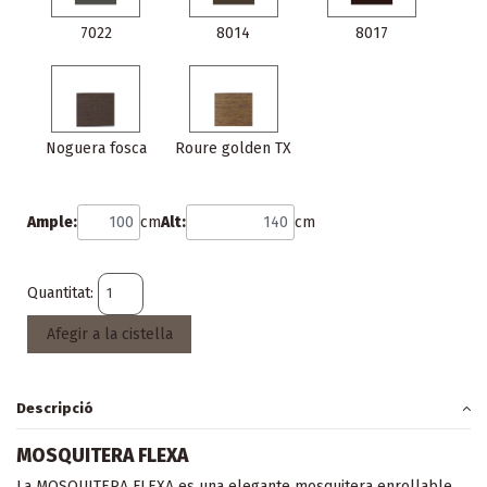
7022
8014
8017
Noguera fosca
Roure golden TX
Ample:
cm
Alt:
cm
Quantitat:
Afegir a la cistella
Descripció
MOSQUITERA FLEXA
La MOSQUITERA FLEXA es una elegante mosquitera enrollable