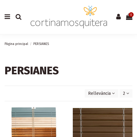
0
Pàgina principal
PERSIANES
PERSIANES
Rellevància
2