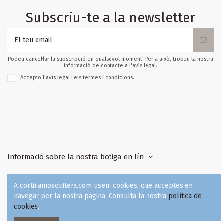
Subscriu-te a la newsletter
Podeu cancel·lar la subscripció en qualsevol moment. Per a això, trobeu la nostra
informació de contacte a l'avís legal.
Accepto l'
avís legal
i els
termes i condicions
.
Informació sobre la nostra botiga en lín
Compte de client
A cortinamosquitera.com usem cookies, que acceptes en
navegar per la nostra pàgina. Consulta la nostra
política de
cookies
.
Contacta'ns