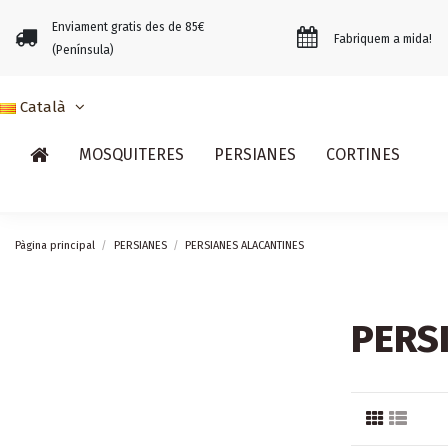
Enviament gratis des de 85€
Fabriquem a mida!
(Península)
Català
MOSQUITERES
PERSIANES
CORTINES
Pàgina principal
PERSIANES
PERSIANES ALACANTINES
PERS