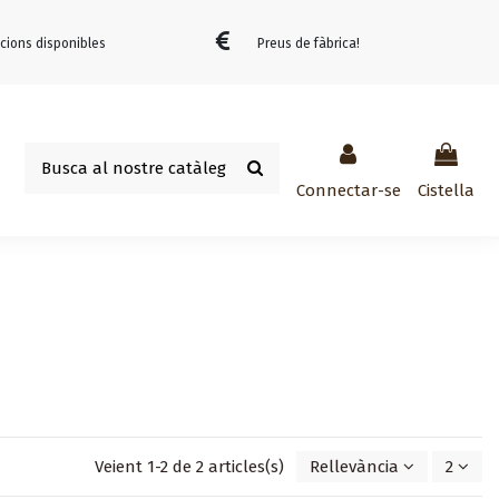
cions disponibles
Preus de fàbrica!
Connectar-se
Cistella
Veient 1-2 de 2 articles(s)
Rellevància
2